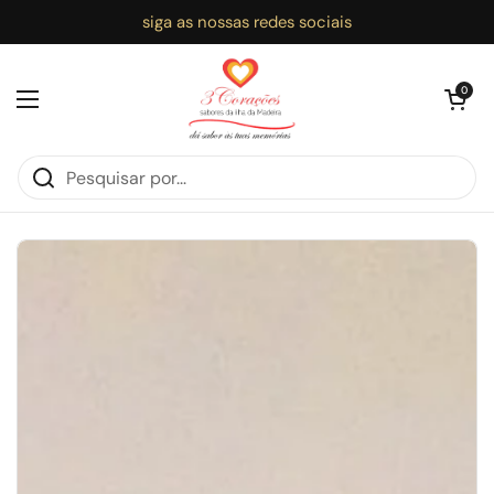
Ir para o conteúdo
siga as nossas redes sociais
Abrir carri
0
Abrir menu