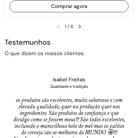
Comprar agora
1
/
6
Slide anterior
Próximo slide
Testemunhos
O que dizem os nossos clientes
Isabel Freitas
Qualidade e tradição
Não 
os produtos são excelentes, muito saborosos e com
trad
elevada qualidade, quer na produção quer nos
as m
ingredientes. São produtos de confiança e que
divulgo como se fossem meus!!! São todos excelentes,
incluindo o maravilhoso bolo de mel mas os palitos
de cerveja são os melhores do MUNDO 🤩!!!