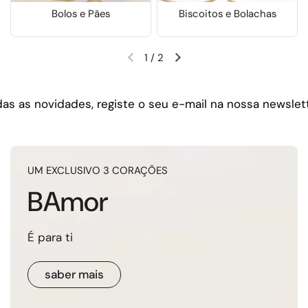
Bolos e Pães
Biscoitos e Bolachas
1
/
2
Slide anterior
Próximo slide
dades, registe o seu e-mail na nossa newsletter
UM EXCLUSIVO 3 CORAÇÕES
BAmor
É para ti
saber mais