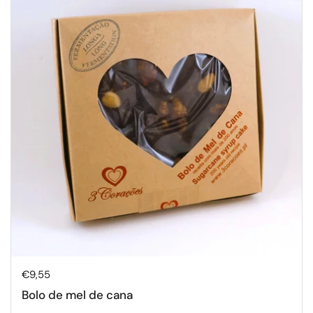
Preço normal
€9,55
Bolo de mel de cana