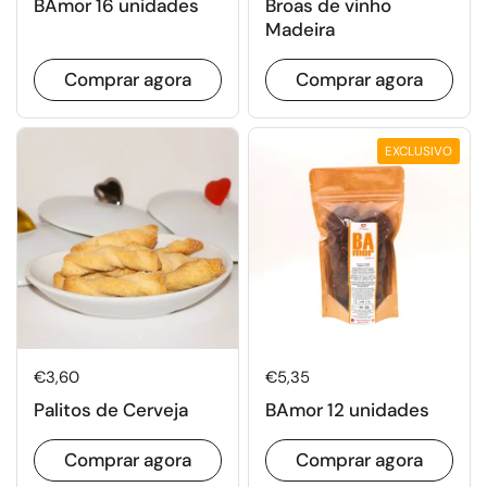
BAmor 16 unidades
Broas de vinho
Madeira
Comprar agora
Comprar agora
EXCLUSIVO
Preço normal
€3,60
Preço normal
€5,35
Palitos de Cerveja
BAmor 12 unidades
Comprar agora
Comprar agora