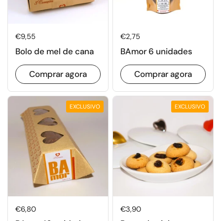
Preço normal
€9,55
Preço normal
€2,75
Bolo de mel de cana
BAmor 6 unidades
Comprar agora
Comprar agora
EXCLUSIVO
EXCLUSIVO
Preço normal
€6,80
Preço normal
€3,90