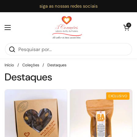
Ir para o conteúdo
siga as nossas redes sociais
Abrir carri
0
Abrir menu
Início
/
Coleções
/
Destaques
Destaques
EXCLUSIVO