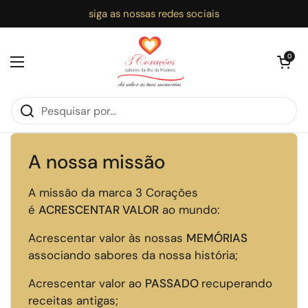
Ir para o conteúdo
siga as nossas redes sociais
Abrir carri
0
Abrir menu
Início
/
A nossa missão
A nossa missão
A missão da marca 3 Corações
é
ACRESCENTAR VALOR
ao mundo:
Acrescentar valor às nossas
MEMÓRIAS
associando sabores da nossa história;
Acrescentar valor ao
PASSADO
recuperando
receitas antigas;