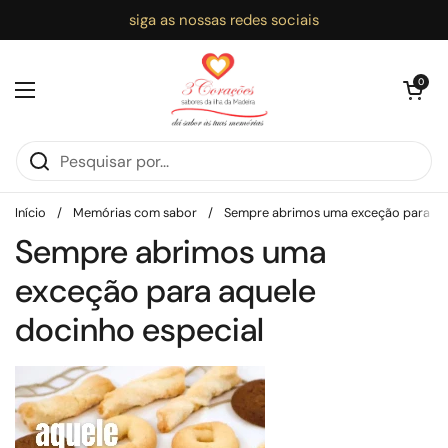
Ir para o conteúdo
siga as nossas redes sociais
Abrir carri
0
Abrir menu
Início
/
Memórias com sabor
/
Sempre abrimos uma exceção para aqu
Sempre abrimos uma
exceção para aquele
docinho especial