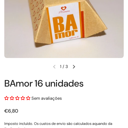
1
/
3
Slide anterior
Próximo slide
BAmor 16 unidades
Sem avaliações
Preço normal
€6,80
Imposto incluído. Os
custos de envio
são calculados aquando da