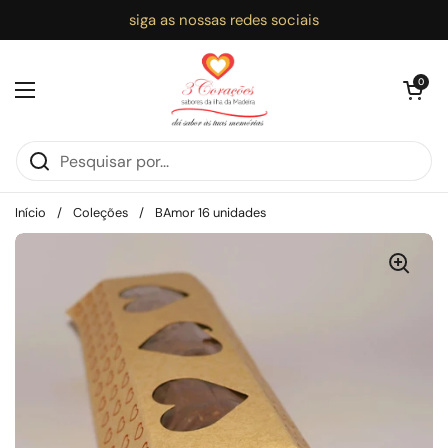
Ir para o conteúdo
siga as nossas redes sociais
Abrir carri
0
Abrir menu
Início
/
Coleções
/
BAmor 16 unidades