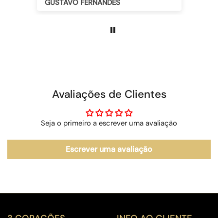
GUSTAVO FERNANDES
perdurar esses sentimentos e essas
memórias, já a Festa foi dada por
terminada.
Uma mistura excelente dos melhores
ingredientes, muito equilibrada.
Viciante!
Grato pelo vosso trabalho e
dedicação.
Avaliações de Clientes
Seja o primeiro a escrever uma avaliação
Escrever uma avaliação