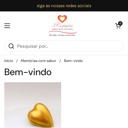
Ir para o conteúdo
siga as nossas redes sociais
Abrir carri
0
Abrir menu
Início
/
Memórias com sabor
/
Bem-vindo
Bem-vindo